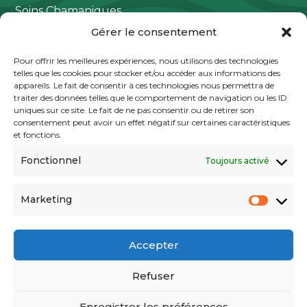
Soins Chamaniques
Gérer le consentement
Stages Chamaniques
Ayurveda
Pour offrir les meilleures expériences, nous utilisons des technologies
telles que les cookies pour stocker et/ou accéder aux informations des
Art Spirituel & Guerisseur
appareils. Le fait de consentir à ces technologies nous permettra de
traiter des données telles que le comportement de navigation ou les ID
uniques sur ce site. Le fait de ne pas consentir ou de retirer son
consentement peut avoir un effet négatif sur certaines caractéristiques
Contact
et fonctions.
(33) 0662589138
Fonctionnel
Toujours activé
martineisadorachamane@gmail.com
Marketing
224 Chemin du puits du guerrier
Market
83660 Carnoules
Accepter
Refuser
Enregistrer les préférences