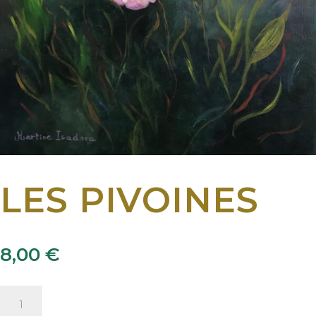
LES PIVOINES
8,00
€
quantité
de